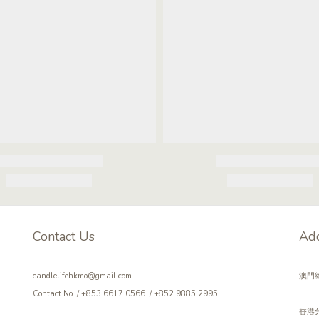
Contact Us
Ad
candlelifehkmo@gmail.com
澳門總
Contact No. / +853 6617 0566 / +852 9885 2995
香港分店