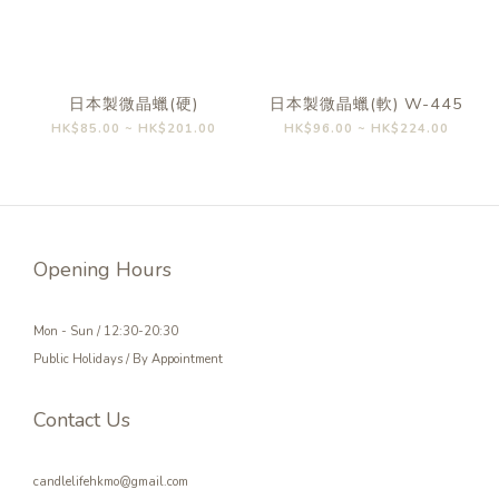
日本製微晶蠟(硬)
日本製微晶蠟(軟) W-445
HK$85.00 ~ HK$201.00
HK$96.00 ~ HK$224.00
Opening Hours
Mon - Sun / 12:30-20:30
Public Holidays / By Appointment
Contact Us
candlelifehkmo@gmail.com