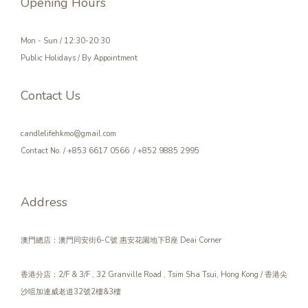
Opening Hours
Mon - Sun / 12:30-20:30
Public Holidays / By Appointment
Contact Us
candlelifehkmo@gmail.com
Contact No. / +853 6617 0566 / +852 9885 2995
Address
澳門總店：澳門同安街6-C號 惠安花園地下B座 Deai Corner
香港分店：2/F & 3/F , 32 Granville Road , Tsim Sha Tsui, Hong Kong / 香港尖
沙咀加連威老道32號2樓&3樓