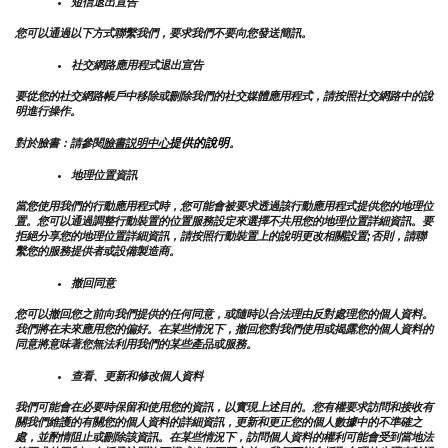
短信退出宣告
您可以通過以下方式聯繫我們，要求我們不要向您發送簡訊。
社交網路應用程式退出宣告
要從您的社交網路帳戶中移除或刪除我們的社交媒體應用程式，請按照社交網路中的說
明進行操作。
提供的說明
對於臉書：請參閱
臉書説明中心
。
地理位置資訊
當您使用我們的行動應用程式時，您可能會被要求透過該行動應用程式提供您的地理位
置。您可以通過調整行動裝置的位置服務設定來選擇不共用您的地理位置詳細資訊。要
拒絕分享您的地理位置詳細資訊，請按照行動裝置上的說明更改相關設置;否則，請聯
繫您的服務提供者或設備製造商。
撤回同意
您可以撤回您之前向我們提供的任何同意，或隨時以合法理由反對處理您的個人資料。
我們將在未來應用您的偏好。在某些情況下，撤回您對我們使用或揭露您的個人資料的
同意將意味著您無法利用我們的某些產品或服務。
查看、更新和修改個人資料
我們可能會在必要時保留和使用您的資訊，以實現上述目的。您有權要求訪問和接收有
關我們維護的有關您的個人資料的詳細資訊，更新和更正您的個人數據中的不準確之
處，並酌情阻止或刪除該資訊。在某些情況下，訪問個人資料的權利可能會受到當地法