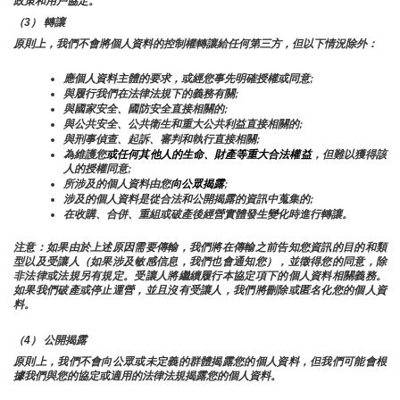
政策和用戶協定。
（3） 轉讓
原則上，我們不會將個人資料的控制權轉讓給任何第三方，但以下情況除外：
應個人資料主體的要求，或經您事先明確授權或同意;
與履行我們在法律法規下的義務有關;
與國家安全、國防安全直接相關的;
與公共安全、公共衛生和重大公共利益直接相關的;
與刑事偵查、起訴、審判和執行直接相關;
為維護您
或任何其他人的生命、財產等重大合法權益
，但難以獲得該
人的授權同意;
所涉及的個人資料由您
向公眾揭露
;
涉及的個人資料是從合法和公開揭露的資訊中蒐集的;
在收購、合併、重組或破產後經營實體發生變化時進行轉讓。
注意：如果由於上述原因需要傳輸，我們將在傳輸之前告知您資訊的目的和類
型以及受讓人（如果涉及敏感信息，我們也會通知您），並徵得您的同意，除
非法律或法規另有規定。受讓人將繼續履行本協定項下的個人資料相關義務。
如果我們破產或停止運營，並且沒有受讓人，我們將刪除或匿名化您的個人資
料。
（4） 公開揭露
原則上，我們不會向公眾或未定義的群體揭露您的個人資料，但我們可能會根
據我們與您的協定或適用的法律法規揭露您的個人資料。