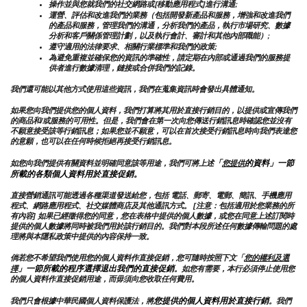
操作並與您就我們的社交網路或[移動應用程式]進行溝通;
運營、評估和改進我們的業務（包括開發新產品和服務，增強和改進我們
的產品和服務，管理我們的溝通，分析我們的產品，執行市場研究、數據
分析和客戶關係管理計劃，以及執行會計、審計和其他內部職能）;
遵守適用的法律要求、相關行業標準和我們的政策;
為避免重複並確保您的資訊的準確性，請定期在內部或通過我們的服務提
供者進行數據清理，鏈接或合併我們的記錄。
我們還可能以其他方式使用這些資訊，我們在蒐集資訊時會發出具體通知。
如果您向我們提供您的個人資料，我們打算將其用於直接行銷目的，以提供或宣傳我們
的商品和/或服務的可用性。但是，我們會在第一次向您傳送行銷訊息時確認您並沒有
不願意接受該等行銷訊息；如果您並不願意，可以在首次接受行銷訊息時向我們表達您
的意願，也可以在任何時候拒絕再接受行銷訊息。
「
的資料」一節
如您向我們提供有關資料並明確同意該等用途，我們可將上述
您提供
所載的各類個人資料用於直接促銷。
直接營銷通訊可能透過各種渠道發送給您，包括 電話、郵寄、電郵、簡訊、手機應用
程式、網路應用程式、社交媒體商店及其他通訊方式。 [注意：包括適用於您業務的所
有內容] 如果已經徵得您的同意，您在表格中提供的個人數據，或您在同意上述訂閱時
提供的個人數據將同時被我們用於該行銷目的。我們對本段所述任何數據傳輸問題的處
理將與本隱私政策中提供的內容保持一致。
倘若您不希望我們使用您的個人資料作直接促銷，您可隨時按照下文「
您的權利及選
」一節所載的程序選擇退出我們的直接促銷
擇
。如您有需要，本行必須停止使用您
的個人資料作直接促銷用途，而毋須向您收取任何費用。
您提供的個人資料用於直接行銷
我們只會根據中華民國個人資料保護法，將
。我們