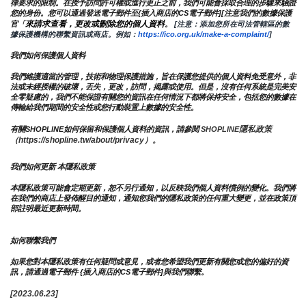
律要求的限制。在授予訪問許可權或進行更正之前，我們可能會採取合理的步驟來驗證
您的身份。您可以通過發送電子郵件至{插入商店的CS電子郵件][注意我們的數據保護
來請求查看，更改或刪除您的個人資料
官「
。
 [注意：添加您所在司法管轄區的數
據保護機構的聯繫資訊或商店。例如：
https://ico.org.uk/make-a-complaint/
]
我們如何保護個人資料
我們維護適當的管理，技術和物理保護措施，旨在保護您提供的個人資料免受意外，非
法或未經授權的破壞，丟失，更改，訪問，揭露或使用。但是，沒有任何系統是完美安
全零疑慮的，我們不能保證有關您的資訊在任何情況下都將保持安全，包括您的數據在
傳輸給我們期間的安全性或您行動裝置上數據的安全性。
隱私政策 
有關SHOPLINE如何保留和保護個人資料的資訊，請參閱 
SHOPLINE
（https://shopline.tw/about/privacy）。 
我們如何更新 本隱私政策 
本隱私政策可能會定期更新，恕不另行通知，以反映我們個人資料慣例的變化。我們將
在我們的商店上發佈醒目的通知，通知您我們的隱私政策的任何重大變更，並在政策頂
部註明最近更新時間。
如何聯繫我們
如果您對本隱私政策有任何疑問或意見，或者您希望我們更新有關您或您的偏好的資
訊，請通過電子郵件 {插入商店的CS電子郵件]與我們聯繫。
[2023.06.23]