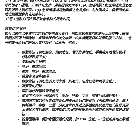
(1) 住家及設施 ( 如住所地址等 )；(2) 財產（如所有或具有其他權利之動產等）；(3) 
移民情形 ( 護照、工作許可文件、居留證明文件等 )；(4) 生活格調 ( 如使用消費品之種
類及服務之細節等 )；(5) 慈善機構或其他團體之會員資格 ( 如社團法人、俱樂部或其
他志願團體參與者紀錄等 )。
[注意：請務必列出適用於您業務的所有內容]
您提供的資訊
時
您可以選擇以多種方式向我們提供個人資料，例如當您在我們的商店上註冊
，或在
我們的商店上購物時，或通過我們的社交媒體（或其相關商店或對應的擴充功能）。您
可能提供給我們的個人資料類型（如適用）包括：
聯繫資訊（例如姓名、郵政地址、電子郵件地址、手機或其他電話號碼、
行動服務提供者）;
年齡和出生日期;
性別，首選語言;
種族，性別，首選語言;
使用者名稱和密碼
付款資訊（例如您的支付卡號、到期日、送貨位址和帳單位址）;
購買歷史記錄;
產品偏好和溝通管道偏好;
您提供的內容（例如照片、視頻、評論、文章、調查回復和評論）;
當您訪問我們的社交媒體頁面時提供給我們的資訊（例如您的姓名、個人
資料圖片、喜歡、位置、朋友清單以及社交媒體網路或應用程式註冊頁面
上描述的其他資訊，或您在使用我們的移動應用程式時的地理位置詳細資
訊）;
設備標識碼，例如有關設備的資訊，如 MAC 位址、IP 位址或其他在線標
識碼。