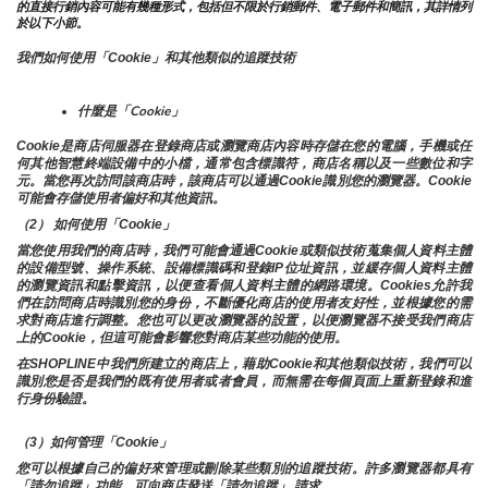
的直接行銷內容可能有幾種形式，包括但不限於行銷郵件、電子郵件和簡訊，其詳情列
於以下小節。
我們如何使用「Cookie」和其他類似的追蹤技術
什麼是「Cookie」
Cookie是商店伺服器在登錄商店或瀏覽商店內容時存儲在您的電腦，手機或任
何其他智慧終端設備中的小檔，通常包含標識符，商店名稱以及一些數位和字
元。當您再次訪問該商店時，該商店可以通過Cookie識別您的瀏覽器。Cookie 
可能會存儲使用者偏好和其他資訊。
（2） 如何使用「Cookie」
當您使用我們的商店時，我們可能會通過Cookie或類似技術蒐集個人資料主體
的設備型號、操作系統、設備標識碼和登錄IP位址資訊，並緩存個人資料主體
的瀏覽資訊和點擊資訊，以便查看個人資料主體的網路環境。Cookies允許我
們在訪問商店時識別您的身份，不斷優化商店的使用者友好性，並根據您的需
求對商店進行調整。您也可以更改瀏覽器的設置，以便瀏覽器不接受我們商店
上的Cookie，但這可能會影響您對商店某些功能的使用。
在SHOPLINE中我們所建立的商店上，藉助Cookie和其他類似技術，我們可以
識別您是否是我們的既有使用者或者會員，而無需在每個頁面上重新登錄和進
行身份驗證。
（3）如何管理「Cookie」
您可以根據自己的偏好來管理或刪除某些類別的追蹤技術。許多瀏覽器都具有
「請勿追蹤」功能，可向商店發送「請勿追蹤」 請求。