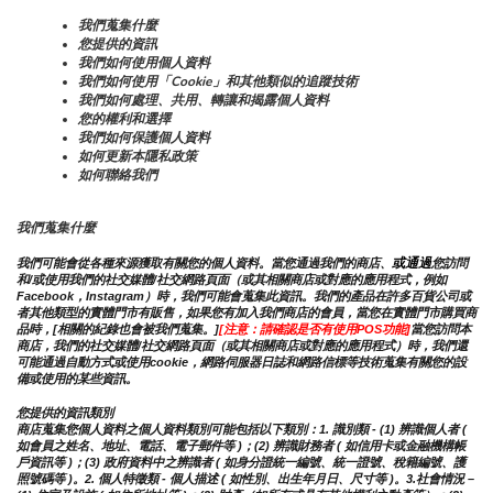
我們蒐集什麼
您提供的資訊
我們如何使用個人資料
我們如何使用「Cookie」和其他類似的追蹤技術
我們如何處理、共用、轉讓和揭露個人資料
您的權利和選擇
我們如何保護個人資料
如何更新本隱私政策
如何聯絡我們
我們蒐集什麼
或通過
我們可能會從各種來源獲取有關您的個人資料。當您通過我們的商店、
您訪問
和/或使用我們的社交媒體/社交網路頁面（或其相關商店或對應的應用程式，例如
Facebook，Instagram）時，我們可能會蒐集此資訊。我們的產品在許多百貨公司或
者其他類型的實體門市有販售，如果您有加入我們商店的會員，當您在實體門市購買商
品時，[相關的紀錄也會被我們蒐集。]
[注意：請確認是否有使用POS功能]
當您訪問本
商店，我們的社交媒體/社交網路頁面（或其相關商店或對應的應用程式）時，我們還
可能通過自動方式或使用cookie，網路伺服器日誌和網路信標等技術蒐集有關您的設
備或使用的某些資訊。
您提供的資訊類別
商店蒐集您個人資料之個人資料類別可能包括以下類別：1. 識別類 - (1) 辨識個人者 ( 
如會員之姓名、地址、電話、電子郵件等 )；(2) 辨識財務者 ( 如信用卡或金融機構帳
戶資訊等 )；(3) 政府資料中之辨識者 ( 如身分證統一編號、統一證號、稅籍編號、護
照號碼等 )。2. 個人特徵類 - 個人描述 ( 如性別、出生年月日、尺寸等 )。3.社會情況 – 