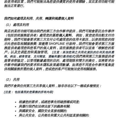
改使用者設置，我們可能無法為您提供優質的使用者體驗，並且某些功能可能
無法正常運行。
我們如何處理及利用、共用、轉讓和揭露個人資料
（1） 處理及利用
商店的某些功能可能由我們的第三方合作夥伴提供，我們可能會委託合作夥伴
（包括技術服務提供者）處理您的
某些個人資料
。 例如，當您使用自動支付功
能時，我們可能會要求第三方支付公司處理您的信用卡資訊，以便按照您的指
示向您收取相關服務費; 當
使用 
SHOPLINE 付款時，我們可能會要求第三方服
務提供者處理您和您客戶的個人資料，這些服務提供者可以促進「瞭解您的客
戶」以及交易監控和風險管理。 
 [注意：添加您與之共用此資訊的任何其他供應
我們將與第三方服務提供者
商。例如，銷售管道、支付閘道、運輸和履行應用程式]
簽署保密協定，以管理數據處理的目的、處理期限和雙方的責任，並將要求合
作夥伴根據我們的要求和本隱私政策處理數據。如果您不同意合作夥伴蒐集提
供相關服務所需的個人資料，您或您的客戶可能無法使用相關服務。
（2） 共用
我們不會與任何第三方共享個人資料，除非存在以下一種或多種情況：
[注意： 包括適用於您業務的所有內容]
根據您的要求，或經您事先明確授權或同意;
與履行我們在法律法規下的義務有關;
與國家安全、國防安全直接相關的;
與公共安全、公共衛生和重大公共利益直接相關的;