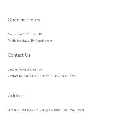
Opening Hours
Mon - Sun / 12:30-20:30
Public Holidays / By Appointment
Contact Us
candlelifehkmo@gmail.com
Contact No. / +853 6617 0566 / +852 9885 2995
Address
澳門總店：澳門同安街6-C號 惠安花園地下B座 Deai Corner