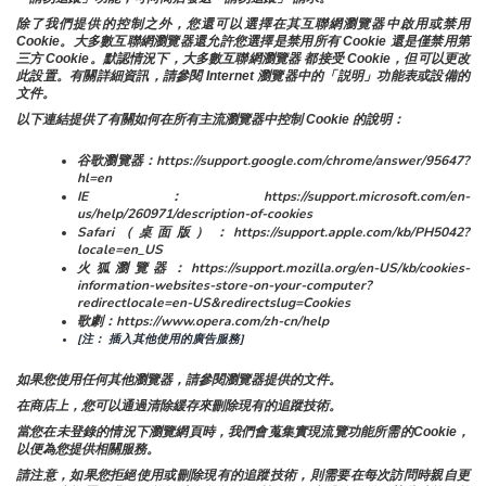
除了我們提供的控制之外，您還可以選擇在其互聯網瀏覽器中啟用或禁用
Cookie。大多數互聯網瀏覽器還允許您選擇是禁用所有 Cookie 還是僅禁用第
三方 Cookie。默認情況下，大多數互聯網瀏覽器 都接受 Cookie，但可以更改
此設置。有關詳細資訊，請參閱 Internet 瀏覽器中的「説明」功能表或設備的
文件。
以下連結提供了有關如何在所有主流瀏覽器中控制 Cookie 的說明：
谷歌瀏覽器：https://support.google.com/chrome/answer/95647?
hl=en
IE：https://support.microsoft.com/en-
us/help/260971/description-of-cookies
Safari（桌面版）：https://support.apple.com/kb/PH5042?
locale=en_US
火狐瀏覽器：https://support.mozilla.org/en-US/kb/cookies-
information-websites-store-on-your-computer?
redirectlocale=en-US&redirectslug=Cookies
歌劇：https://www.opera.com/zh-cn/help
[注： 插入其他使用的廣告服務]
如果您使用任何其他瀏覽器，請參閱瀏覽器提供的文件。
在商店上，您可以通過清除緩存來刪除現有的追蹤技術。
當您在未登錄的情況下瀏覽網頁時，我們會蒐集實現流覽功能所需的Cookie，
以便為您提供相關服務。
請注意，如果您拒絕使用或刪除現有的追蹤技術，則需要在每次訪問時親自更