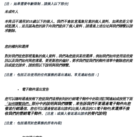
[注： 如果需要年齡限制，請插入以下部分]
未成年人
本商店不適用於18歲以下的個人。我們不會故意蒐集兒童的個人資料。如果您是父母
或監護人，並且認為您的孩子向我們提供了個人資料，請通過上述位址與我們聯繫以請
求刪除。
您的權利和選擇
對於我們從您那裡蒐集的個人資料，我們為您提供某些選擇，例如我們如何使用這些資
訊以及我們如何與您溝通。要更新您的偏好，要求我們從我們的郵件清單中刪除您的資
訊或提交請求，請按照以下說明與我們聯繫。
[注意： 包括正在使用的任何服務的退出連結。常見連結包括：]
電子郵件退出宣告
您可以隨時通過按兩下您從我們這裡收到的行銷電子郵件中的取消訂閱連結或按照下面
部分中的說明與我們聯繫，來告訴我們不要通過電子郵件向您
「如何聯繫我們」
發送行銷通信
來選擇不接
。您也可以通過發送退出請求以{插入商店的CS電子郵件]
收我們的營銷電子郵件
的替代說明]
。
 [注意：或插入發送退出請求
[注意： 包括適用於您業務的所有內容]