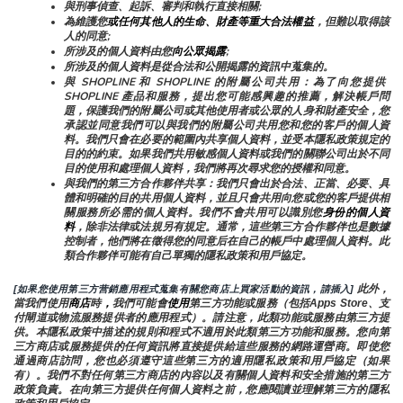
與刑事偵查、起訴、審判和執行直接相關;
為維護您
或任何其他人的生命、財產等重大合法權益
，但難以取得該
人的同意;
所涉及的個人資料由您
向公眾揭露
;
所涉及的個人資料是從合法和公開揭露的資訊中蒐集的。
與 SHOPLINE 和 SHOPLINE 的附屬公司共用：為了向您提供 
SHOPLINE 產品和服務，提出您可能感興趣的推薦，解決帳戶問
題，保護我們的附屬公司或其他使用者或公眾的人身和財產安全，您
承認並同意我們可以與我們的附屬公司共用您和您的客戶的個人資
料。我們只會在必要的範圍內共享個人資料，並受本隱私政策規定的
目的的約束。如果我們共用敏感個人資料或我們的關聯公司出於不同
目的使用和處理個人資料，我們將再次尋求您的授權和同意。
與我們的第三方合作夥伴共享：我們只會出於合法、正當、必要、具
體和明確的目的共用個人資料，並且只會共用向您或您的客戶提供相
關服務所必需的個人資料。我們不會共用可以識別您
身份的個人資
料
，除非法律或法規另有規定。通常，這些第三方合作夥伴也是數據
控制者，他們將在徵得您的同意后在自己的帳戶中處理個人資料。此
類合作夥伴可能有自己單獨的隱私政策和用戶協定。
 此外，
[如果您使用第三方营銷應用程式蒐集有關您商店上買家活動的資訊，請插入]
當我們使用
商店
時
，
我們可能會
使用
第三方功能或服務（包括Apps Store、支
付閘道或物流服務提供者的應用程式）。請注意，此類功能或服務由第三方提
供。本隱私政策中描述的規則和程式不適用於此類第三方功能和服務。您向第
三方商店或服務提供的任何資訊將直接提供給這些服務的網路運營商。即使您
通過商店訪問，您也必須遵守這些第三方的適用隱私政策和用戶協定（如果
有）。我們不對任何第三方商店的內容以及有關個人資料和安全措施的第三方
政策負責。在向第三方提供任何個人資料之前，您應閱讀並理解第三方的隱私