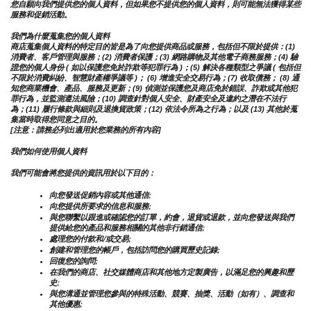
您自願向我們提供您的個人資料，但如果您不提供您的個人資料，則可能無法獲得某些
服務和促銷活動。
我們為什麼蒐集您的個人資料
商店蒐集個人資料的特定目的皆是為了向您提供商品或服務，包括但不限於提供：(1) 
消費者、客戶管理與服務；(2) 消費者保護；(3) 網路購物及其他電子商務服務；(4) 驗
證您的個人身份 ( 如以保護您免於詐欺等犯罪行為 )；(5) 解決各種類型之爭議 ( 包括但
不限於消費糾紛、智慧財產權爭議等 )； (6) 增進安全交易行為；(7) 收取債務； (8) 通
知您商業機會、產品、服務及更新；(9) 偵測並保護您及商店免於錯誤、詐欺或其他犯
罪行為，並監測遵法風險；(10) 調查針對個人安全、財產安全及違約之潛在不法行
為；(11) 履行條款與細則及退換貨政策；(12) 依法令所為之行為；以及 (13) 其他於蒐
集當時取得您同意之目的。
[注意：請務必列出適用於您業務的所有內容]
我們如何使用個人資料
我們可能會將您提供的資訊用於以下目的：
向您發送促銷內容或其他通信;
向您提供所要求的信息和服務;
與您聯繫以跟進或確認您的訂單，約會，退貨或退款，並向您發送與我們
提供給您的產品和服務相關的其他非行銷通信;
處理您的付款和/或交易;
創建和管理您的帳戶，包括訪問您的購買歷史記錄;
回復您的詢問;
在我們的商店、社交媒體商店和其他地方定製廣告，以滿足您的興趣和歷
史;
與您溝通並管理您參與的特殊活動、競賽、抽獎、活動（如有）、調查和
其他優惠;