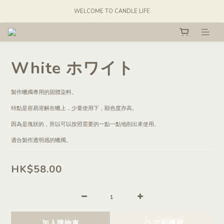
WELCOME TO CANDLE LIFE
White ホワイト
製作蠟燭專用的固體染料。
特點是容易溶解在蠟上，少量使用下，顯色度亦高。
因為是塊狀的，所以可以按照需要的一點一點地削出來使用。
適合製作透明感的蠟燭。
HK$58.00
加入購物車
立即購買