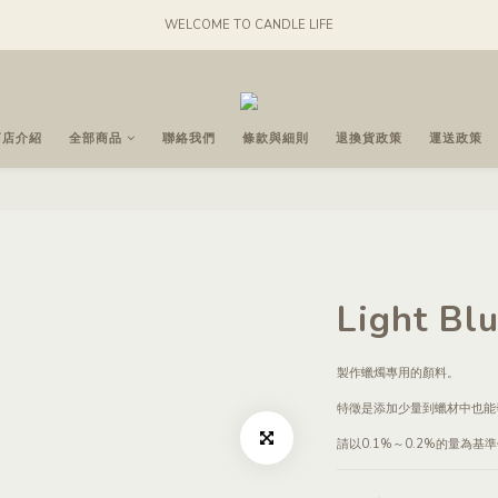
WELCOME TO CANDLE LIFE
商店介紹
全部商品
聯絡我們
條款與細則
退換貨政策
運送政策
Light 
製作蠟燭專用的顏料。
特徵是添加少量到蠟材中也能
請以0.1%～0.2%的量為基