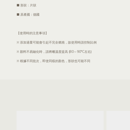
■ 形狀：片狀
■ 原產國：德國
【使用時的注意事項】
※ 添加過量可能會引起不完全燃燒，故使用時請控制比例
※ 顏料不易融化時，請將蠟溫度提高 (80～90°C左右)
※ 根據不同批次，即使同樣的顏色，形狀也可能不同