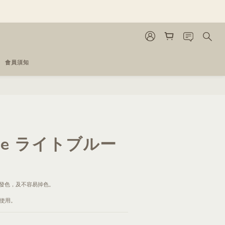
會員須知
立即購買
Blue ライトブルー
發色，及不容易掉色。
準使用。