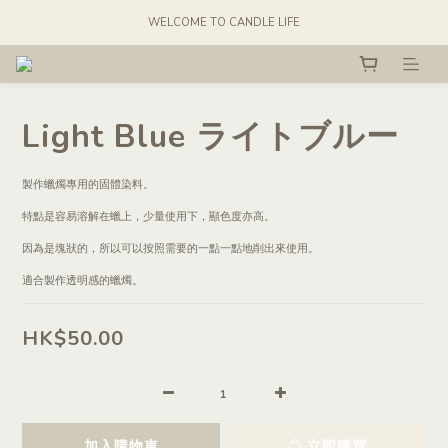
WELCOME TO CANDLE LIFE
Light Blue ライトブルー
製作蠟燭專用的固體染料。
特點是容易溶解在蠟上，少量使用下，顯色度亦高。
因為是塊狀的，所以可以按照需要的一點一點地削出來使用。
適合製作透明感的蠟燭。
HK$50.00
加入購物車
立即購買