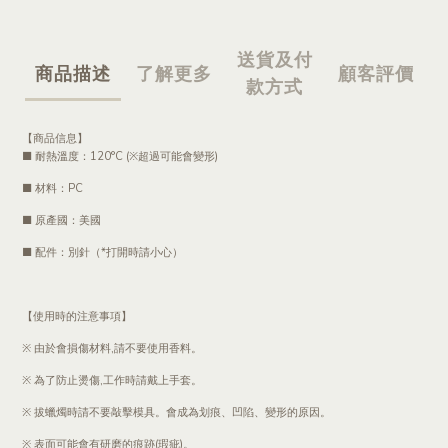
送貨及付
商品描述
了解更多
顧客評價
款方式
【商品信息】
■ 耐熱溫度：120°C (※超過可能會變形)
■ 材料：PC
■ 原產國：美國
■ 配件：別針（*打開時請小心）
【使用時的注意事項】
※ 由於會損傷材料,請不要使用香料。
※ 為了防止燙傷,工作時請戴上手套。
※ 拔蠟燭時請不要敲擊模具。會成為划痕、凹陷、變形的原因。
※ 表面可能會有研磨的痕跡(瑕疵)。